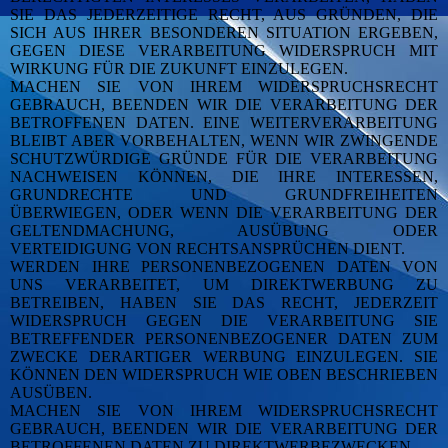
SIE DAS JEDERZEITIGE RECHT, AUS GRÜNDEN, DIE
SICH AUS IHRER BESONDEREN SITUATION ERGEBEN,
GEGEN DIESE VERARBEITUNG WIDERSPRUCH MIT
WIRKUNG FÜR DIE ZUKUNFT EINZULEGEN.
MACHEN SIE VON IHREM WIDERSPRUCHSRECHT
GEBRAUCH, BEENDEN WIR DIE VERARBEITUNG DER
BETROFFENEN DATEN. EINE WEITERVERARBEITUNG
BLEIBT ABER VORBEHALTEN, WENN WIR ZWINGENDE
SCHUTZWÜRDIGE GRÜNDE FÜR DIE VERARBEITUNG
NACHWEISEN KÖNNEN, DIE IHRE INTERESSEN,
GRUNDRECHTE UND GRUNDFREIHEITEN
ÜBERWIEGEN, ODER WENN DIE VERARBEITUNG DER
GELTENDMACHUNG, AUSÜBUNG ODER
VERTEIDIGUNG VON RECHTSANSPRÜCHEN DIENT.
WERDEN IHRE PERSONENBEZOGENEN DATEN VON
UNS VERARBEITET, UM DIREKTWERBUNG ZU
BETREIBEN, HABEN SIE DAS RECHT, JEDERZEIT
WIDERSPRUCH GEGEN DIE VERARBEITUNG SIE
BETREFFENDER PERSONENBEZOGENER DATEN ZUM
ZWECKE DERARTIGER WERBUNG EINZULEGEN. SIE
KÖNNEN DEN WIDERSPRUCH WIE OBEN BESCHRIEBEN
AUSÜBEN.
MACHEN SIE VON IHREM WIDERSPRUCHSRECHT
GEBRAUCH, BEENDEN WIR DIE VERARBEITUNG DER
BETROFFENEN DATEN ZU DIREKTWERBEZWECKEN
.