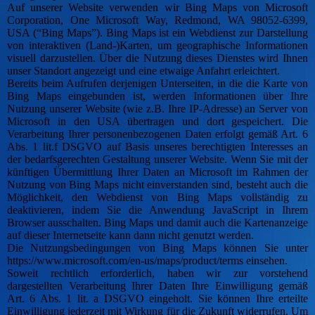
Auf unserer Website verwenden wir Bing Maps von Microsoft
Corporation, One Microsoft Way, Redmond, WA 98052-6399,
USA (“Bing Maps”). Bing Maps ist ein Webdienst zur Darstellung
von interaktiven (Land-)Karten, um geographische Informationen
visuell darzustellen. Über die Nutzung dieses Dienstes wird Ihnen
unser Standort angezeigt und eine etwaige Anfahrt erleichtert.
Bereits beim Aufrufen derjenigen Unterseiten, in die die Karte von
Bing Maps eingebunden ist, werden Informationen über Ihre
Nutzung unserer Website (wie z.B. Ihre IP-Adresse) an Server von
Microsoft in den USA übertragen und dort gespeichert. Die
Verarbeitung Ihrer personenbezogenen Daten erfolgt gemäß Art. 6
Abs. 1 lit.f DSGVO auf Basis unseres berechtigten Interesses an
der bedarfsgerechten Gestaltung unserer Website. Wenn Sie mit der
künftigen Übermittlung Ihrer Daten an Microsoft im Rahmen der
Nutzung von Bing Maps nicht einverstanden sind, besteht auch die
Möglichkeit, den Webdienst von Bing Maps vollständig zu
deaktivieren, indem Sie die Anwendung JavaScript in Ihrem
Browser ausschalten. Bing Maps und damit auch die Kartenanzeige
auf dieser Internetseite kann dann nicht genutzt werden.
Die Nutzungsbedingungen von Bing Maps können Sie unter
https://www.microsoft.com/en-us/maps/product/terms einsehen.
Soweit rechtlich erforderlich, haben wir zur vorstehend
dargestellten Verarbeitung Ihrer Daten Ihre Einwilligung gemäß
Art. 6 Abs. 1 lit. a DSGVO eingeholt. Sie können Ihre erteilte
Einwilligung jederzeit mit Wirkung für die Zukunft widerrufen. Um