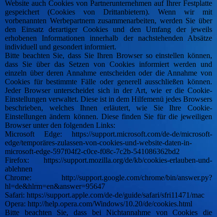
Website auch Cookies von Partnerunternehmen auf Ihrer Festplatte
gespeichert (Cookies von Drittanbietern). Wenn wir mit
vorbenannten Werbepartnern zusammenarbeiten, werden Sie über
den Einsatz derartiger Cookies und den Umfang der jeweils
erhobenen Informationen innerhalb der nachstehenden Absätze
individuell und gesondert informiert.
Bitte beachten Sie, dass Sie Ihren Browser so einstellen können,
dass Sie über das Setzen von Cookies informiert werden und
einzeln über deren Annahme entscheiden oder die Annahme von
Cookies für bestimmte Fälle oder generell ausschließen können.
Jeder Browser unterscheidet sich in der Art, wie er die Cookie-
Einstellungen verwaltet. Diese ist in dem Hilfemenü jedes Browsers
beschrieben, welches Ihnen erläutert, wie Sie Ihre Cookie-
Einstellungen ändern können. Diese finden Sie für die jeweiligen
Browser unter den folgenden Links:
Microsoft Edge: https://support.microsoft.com/de-de/microsoft-
edge/temporäres-zulassen-von-cookies-und-website-daten-in-
microsoft-edge-597f04f2-c0ce-f08c-7c2b-541086362bd2
Firefox: https://support.mozilla.org/de/kb/cookies-erlauben-und-
ablehnen
Chrome: http://support.google.com/chrome/bin/answer.py?
hl=de&hlrm=en&answer=95647
Safari: https://support.apple.com/de-de/guide/safari/sfri11471/mac
Opera: http://help.opera.com/Windows/10.20/de/cookies.html
Bitte beachten Sie, dass bei Nichtannahme von Cookies die