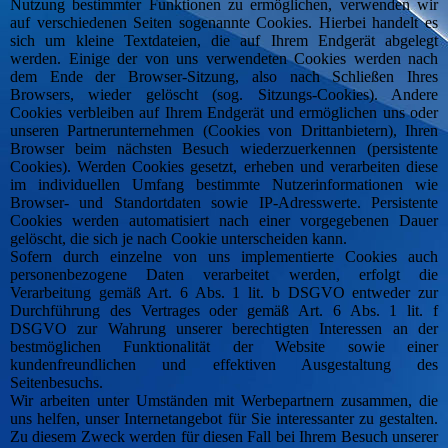
Nutzung bestimmter Funktionen zu ermöglichen, verwenden wir
auf verschiedenen Seiten sogenannte Cookies. Hierbei handelt es
sich um kleine Textdateien, die auf Ihrem Endgerät abgelegt
werden. Einige der von uns verwendeten Cookies werden nach
dem Ende der Browser-Sitzung, also nach Schließen Ihres
Browsers, wieder gelöscht (sog. Sitzungs-Cookies). Andere
Cookies verbleiben auf Ihrem Endgerät und ermöglichen uns oder
unseren Partnerunternehmen (Cookies von Drittanbietern), Ihren
Browser beim nächsten Besuch wiederzuerkennen (persistente
Cookies). Werden Cookies gesetzt, erheben und verarbeiten diese
im individuellen Umfang bestimmte Nutzerinformationen wie
Browser- und Standortdaten sowie IP-Adresswerte. Persistente
Cookies werden automatisiert nach einer vorgegebenen Dauer
gelöscht, die sich je nach Cookie unterscheiden kann.
Sofern durch einzelne von uns implementierte Cookies auch
personenbezogene Daten verarbeitet werden, erfolgt die
Verarbeitung gemäß Art. 6 Abs. 1 lit. b DSGVO entweder zur
Durchführung des Vertrages oder gemäß Art. 6 Abs. 1 lit. f
DSGVO zur Wahrung unserer berechtigten Interessen an der
bestmöglichen Funktionalität der Website sowie einer
kundenfreundlichen und effektiven Ausgestaltung des
Seitenbesuchs.
Wir arbeiten unter Umständen mit Werbepartnern zusammen, die
uns helfen, unser Internetangebot für Sie interessanter zu gestalten.
Zu diesem Zweck werden für diesen Fall bei Ihrem Besuch unserer