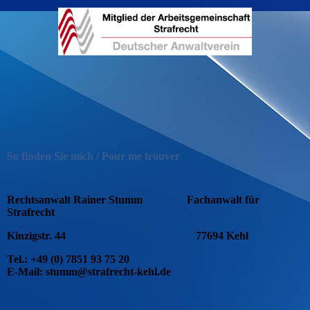
So finden Sie mich / Pour me trouver
Rechtsanwalt Rainer Stumm
Fachanwalt für
Strafrecht
Kinzigstr. 44
77694 Kehl
Tel.: +49 (0) 7851 93 75 20
E-Mail: stumm@strafrecht-kehl.de